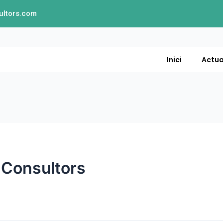
ltors.com
Belona Consultors
Inici
Actua
 Consultors