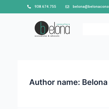
938.674.755
belona@belonaconsu
Author name: Belona